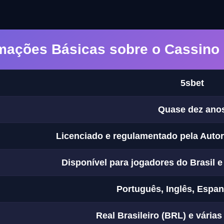
mações Básicas sobre o Cassino
5sbet
Quase dez ano
Licenciado e regulamentado pela Autor
Disponível para jogadores do Brasil e
Português, Inglês, Espan
Real Brasileiro (BRL) e vária