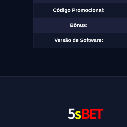
Código Promocional:
Bônus:
Versão de Software: