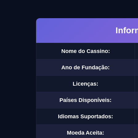
Infor
Nome do Cassino:
Ano de Fundação:
Licenças:
Países Disponíveis:
Idiomas Suportados:
Moeda Aceita: