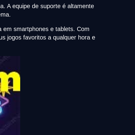
ia. A equipe de suporte é altamente
ema.
ida em smartphones e tablets. Com
s jogos favoritos a qualquer hora e