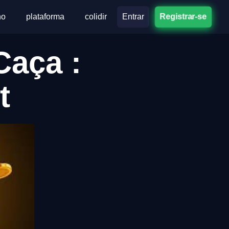
no
plataforma
colidir
Entrar
Registrar-se
Caça :
t