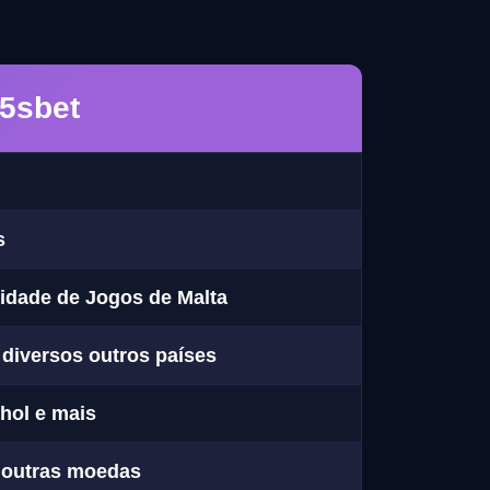
 5sbet
s
idade de Jogos de Malta
 diversos outros países
hol e mais
s outras moedas