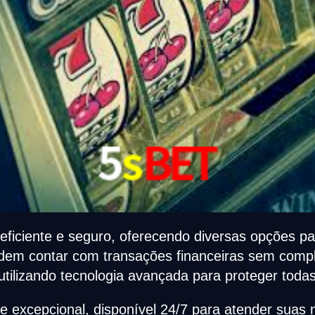
eficiente e seguro, oferecendo diversas opções p
dem contar com transações financeiras sem compl
tilizando tecnologia avançada para proteger toda
te excepcional, disponível 24/7 para atender suas