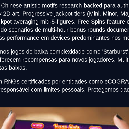
 Chinese artistic motifs research-backed para authe
y 2D art. Progressive jackpot tiers (Mini, Minor, M
kpot averaging mid-5-figures. Free Spins feature c
riando scenarios de multi-hour bonus rounds docum
ess performance em devices predominantes nos mer
os jogos de baixa complexidade como 'Starburst', '
ferecem recompensas para novos jogadores. Muitos
as baixas.
om RNGs certificados por entidades como eCOGR
responsável com limites pessoais. Protegemos dad