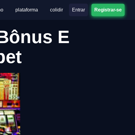
no
plataforma
colidir
Entrar
Registrar-se
 Bônus E
bet