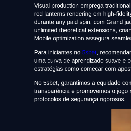
Visual production emprega traditional
red lanterns rendering em high-fidelit
durante any paid spin, com Grand jac
unlimited theoretical extensions, c
Mobile optimization assegura seaml
Para iniciantes no
5sbet
, recomendam
uma curva de aprendizado suave e o
estratégias como começar com apost
No 5sbet, garantimos a equidade c
transparência e promovemos o jogo 
protocolos de segurança rigorosos.