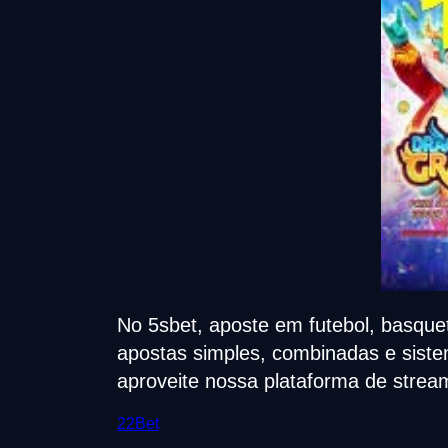
No 5sbet, aposte em futebol, basquet
apostas simples, combinadas e siste
aproveite nossa plataforma de strea
22Bet