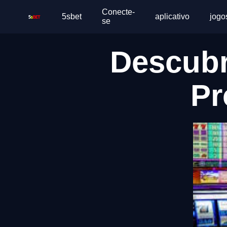
Conecte-
5sbet
aplicativo
jogo
se
Descubr
Pr