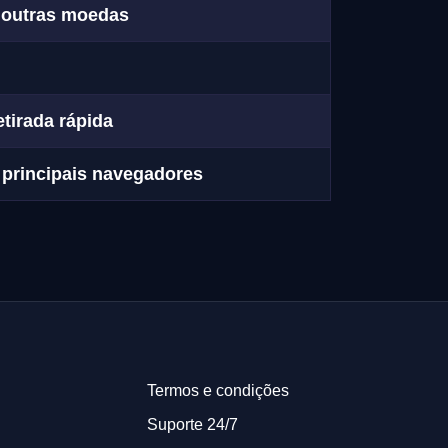
s outras moedas
tirada rápida
 principais navegadores
Termos e condições
Suporte 24/7