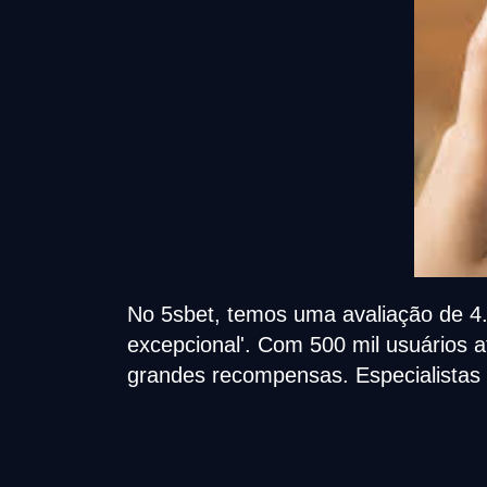
No 5sbet, temos uma avaliação de 4.
excepcional'. Com 500 mil usuário
grandes recompensas. Especialistas