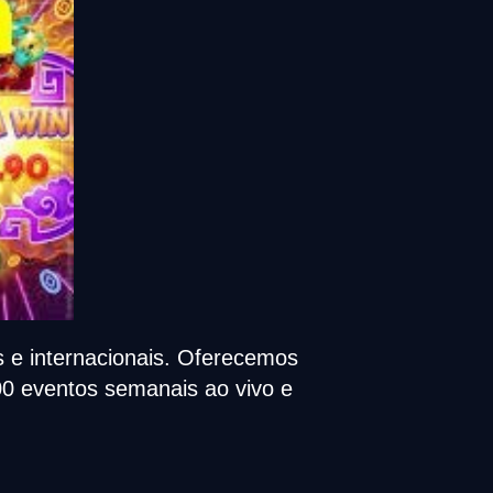
os e internacionais. Oferecemos
00 eventos semanais ao vivo e