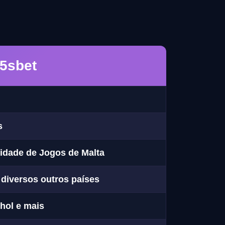
 5sbet
s
idade de Jogos de Malta
 diversos outros países
hol e mais