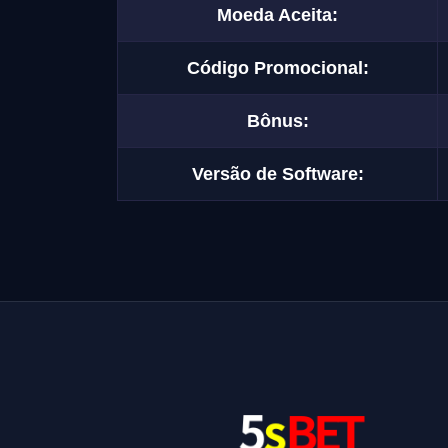
Moeda Aceita:
Código Promocional:
Bônus:
Versão de Software: