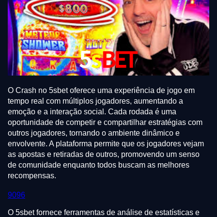
O Crash no 5sbet oferece uma experiência de jogo em
tempo real com múltiplos jogadores, aumentando a
emoção e a interação social. Cada rodada é uma
oportunidade de competir e compartilhar estratégias com
outros jogadores, tornando o ambiente dinâmico e
envolvente. A plataforma permite que os jogadores vejam
as apostas e retiradas de outros, promovendo um senso
de comunidade enquanto todos buscam as melhores
recompensas.
9096
O 5sbet fornece ferramentas de análise de estatísticas e