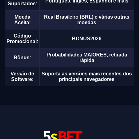
Português, Inglês, Espanhol e mais
Suportados:
Moeda
Real Brasileiro (BRL) e várias outras
Aceita:
moedas
Código
BONUS2026
Promocional:
Probabilidades MAIORES, retirada
Bônus:
rápida
Versão de
Suporta as versões mais recentes dos
Software:
principais navegadores