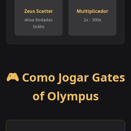
Zeus Scatter
Multiplicador
Ativa Rodadas
2x - 500x
Grátis
🎮 Como Jogar Gates
of Olympus