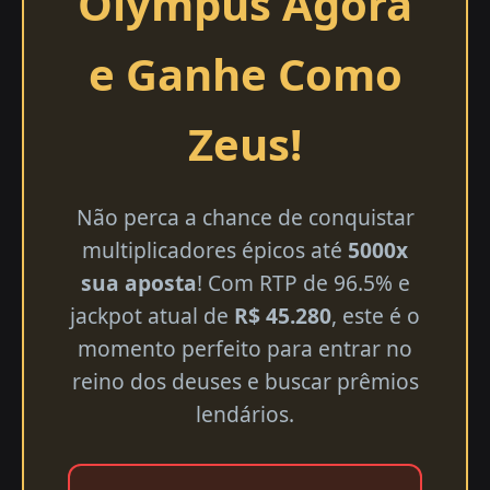
Olympus Agora
e Ganhe Como
Zeus!
Não perca a chance de conquistar
multiplicadores épicos até
5000x
sua aposta
! Com RTP de 96.5% e
jackpot atual de
R$ 45.280
, este é o
momento perfeito para entrar no
reino dos deuses e buscar prêmios
lendários.