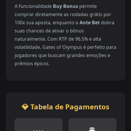
A funcionalidade
Buy Bonus
permite
comprar diretamente as rodadas grátis por
100x sua aposta, enquanto o
Ante Bet
dobra
suas chances de ativar o bônus
naturalmente. Com RTP de 96.5% e alta
volatilidade, Gates of Olympus é perfeito para
jogadores que buscam grandes emoções e
prêmios épicos.
💎 Tabela de Pagamentos