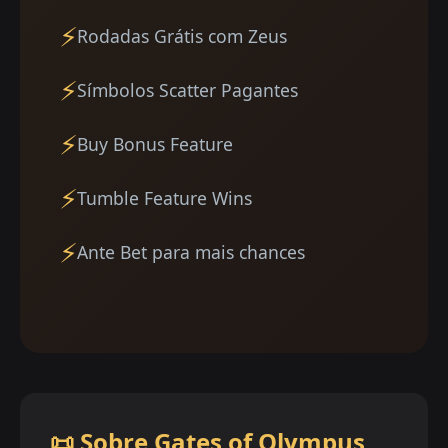
Rodadas Grátis com Zeus
Símbolos Scatter Pagantes
Buy Bonus Feature
Tumble Feature Wins
Ante Bet para mais chances
📜 Sobre Gates of Olympus