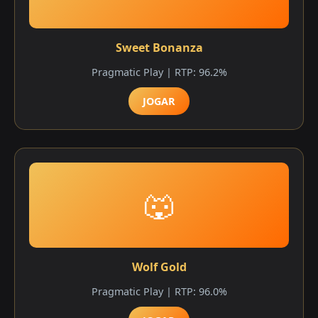
Sweet Bonanza
Pragmatic Play | RTP: 96.2%
JOGAR
🐺
Wolf Gold
Pragmatic Play | RTP: 96.0%