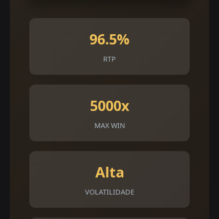
96.5%
RTP
5000x
MAX WIN
Alta
VOLATILIDADE