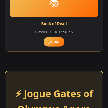
📚
Book of Dead
Play'n GO | RTP: 96.2%
JOGAR
⚡ Jogue Gates of