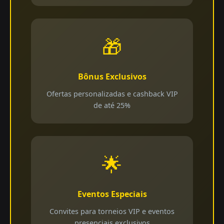
🎁
Bônus Exclusivos
Ofertas personalizadas e cashback VIP
de até 25%
🌟
Eventos Especiais
Convites para torneios VIP e eventos
presenciais exclusivos