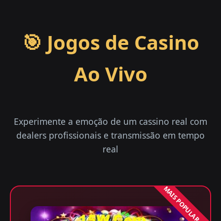
🎯 Jogos de Casino
Ao Vivo
Experimente a emoção de um cassino real com
dealers profissionais e transmissão em tempo
real