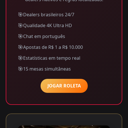
Dealers brasileiros 24/7
Qualidade 4K Ultra HD
Chat em português
Apostas de R$ 1 a R$ 10.000
Estatísticas em tempo real
15 mesas simultâneas
JOGAR ROLETA