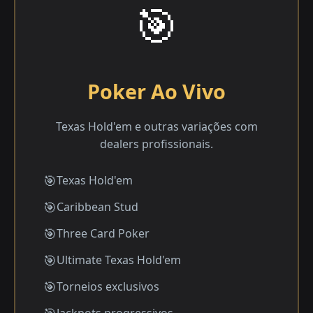
🎯
Poker Ao Vivo
Texas Hold'em e outras variações com
dealers profissionais.
Texas Hold'em
Caribbean Stud
Three Card Poker
Ultimate Texas Hold'em
Torneios exclusivos