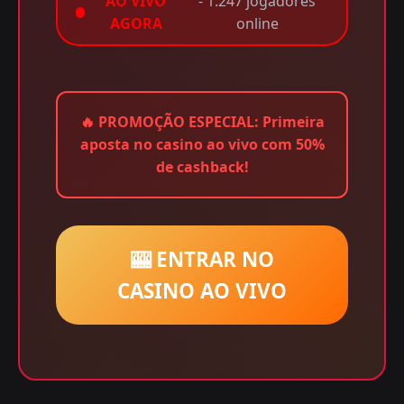
AO VIVO
- 1.247 jogadores
AGORA
online
🔥
PROMOÇÃO ESPECIAL:
Primeira
aposta no casino ao vivo com 50%
de cashback!
🎰 ENTRAR NO
CASINO AO VIVO