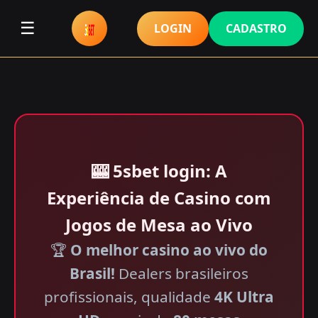
☰
LOGIN
CADASTRO
🎰 5sbet login: A
Experiência de Casino com
Jogos de Mesa ao Vivo
🏆
O melhor casino ao vivo do
Brasil!
Dealers brasileiros
profissionais, qualidade
4K Ultra