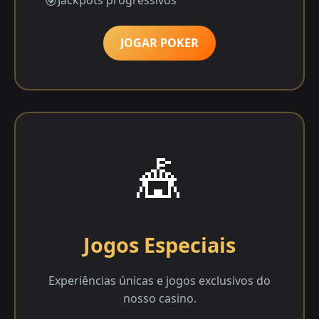
Jackpots progressivos
JOGAR POKER
🎪
Jogos Especiais
Experiências únicas e jogos exclusivos do
nosso casino.