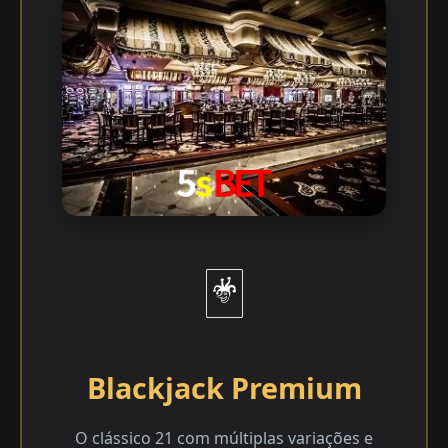
🃏
Blackjack Premium
O clássico 21 com múltiplas variações e