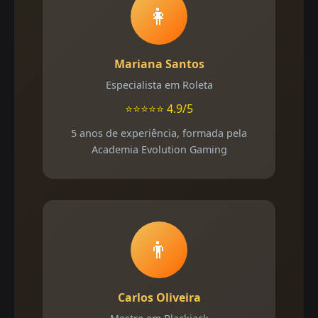
👩
Mariana Santos
Especialista em Roleta
⭐⭐⭐⭐⭐ 4.9/5
5 anos de experiência, formada pela
Academia Evolution Gaming
👨
Carlos Oliveira