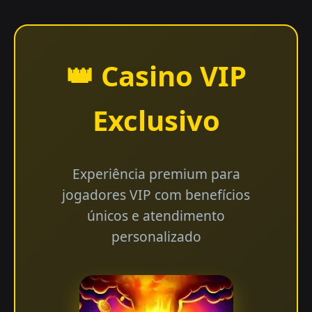
👑 Casino VIP
Exclusivo
Experiência premium para
jogadores VIP com benefícios
únicos e atendimento
personalizado