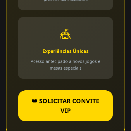
🎪
Experiências Únicas
Acesso antecipado a novos jogos e
mesas especiais
👑 SOLICITAR CONVITE
VIP