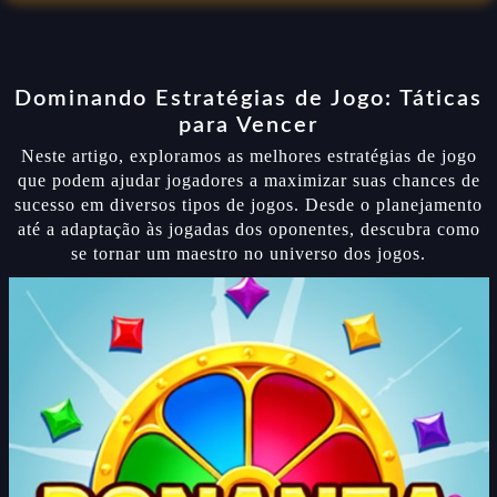
Dominando Estratégias de Jogo: Táticas
para Vencer
Neste artigo, exploramos as melhores estratégias de jogo
que podem ajudar jogadores a maximizar suas chances de
sucesso em diversos tipos de jogos. Desde o planejamento
até a adaptação às jogadas dos oponentes, descubra como
se tornar um maestro no universo dos jogos.