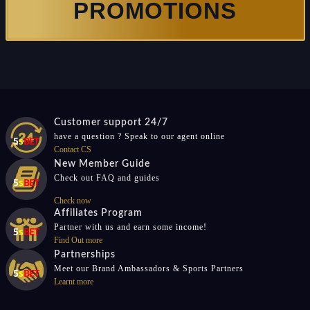
PROMOTIONS
Customer support 24/7
have a question ? Speak to our agent online
Contact CS
New Member Guide
Check out FAQ and guides
Check now
Affiliates Program
Partner with us and earn some income!
Find Out more
Partnerships
Meet our Brand Ambassadors & Sports Partners
Learnt more