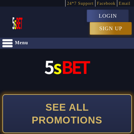
24*7 Support
Facebook
Email
LOGIN
SIGN UP
Menu
SEE ALL
PROMOTIONS