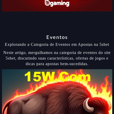
Eventos
Explorando a Categoria de Eventos em Apostas na 5sbet
Neste artigo, mergulhamos na categoria de eventos do site
5sbet, discutindo suas características, ofertas de jogos e
dicas para apostas bem-sucedidas.