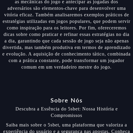
as mecânicas do jogo e antecipar as jogadas dos
adversários são elementos-chave para desenvolver uma
vitória eficaz. Também analisaremos exemplos práticos de
estratégias utilizadas em jogos populares, que podem servir
como inspiração para os leitores. Por fim, ofereceremos
dicas sobre como praticar e refinar essas estratégias no dia
a dia, garantindo que cada sessão de jogo seja não apenas
divertida, mas também produtiva em termos de aprendizado
e evolução. A aquisição de conhecimento tático, combinada
com a prática constante, pode transformar um jogador
comum em um verdadeiro mestre do jogo.
Sobre Nós
Descubra a Essência do 5sbet: Nossa História e
Compromissos
Saiba mais sobre o 5sbet, uma plataforma que valoriza a
experiência do usuário e a segurança nas apostas. Conheça