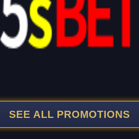
SEE ALL PROMOTIONS