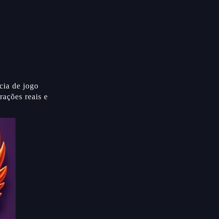
cia de jogo
rações reais e