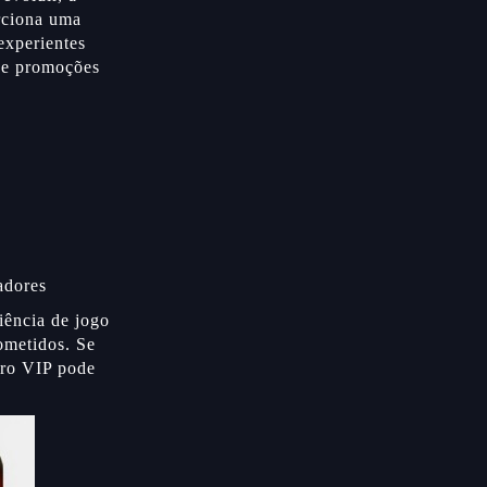
orciona uma
 experientes
s e promoções
adores
iência de jogo
ometidos. Se
bro VIP pode