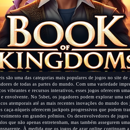
is são uma das categorias mais populares de jogos no site de 
adores de todas as partes do mundo. Com uma variedade impr
cos vibrantes e recursos interativos, esses jogos oferecem um
e envolvente. No 5sbet, os jogadores podem explorar uma se
icos atemporais até as mais recentes inovações do mundo dos
os caça-níqueis oferecem jackpots progressivos que podem tr
estimento em grandes prêmios. Os desenvolvedores de jogos
ítulos que não apenas entretenham, mas também assegurem uma
ransparente. À medida que os jogos de azar online continuam a 