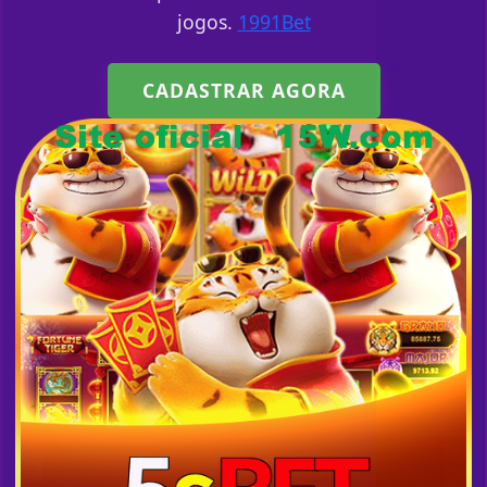
jogos.
1991Bet
CADASTRAR AGORA