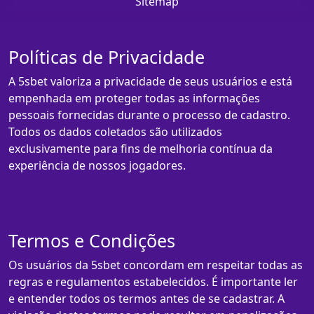
Sitemap
Políticas de Privacidade
A 5sbet valoriza a privacidade de seus usuários e está
empenhada em proteger todas as informações
pessoais fornecidas durante o processo de cadastro.
Todos os dados coletados são utilizados
exclusivamente para fins de melhoria contínua da
experiência de nossos jogadores.
Termos e Condições
Os usuários da 5sbet concordam em respeitar todas as
regras e regulamentos estabelecidos. É importante ler
e entender todos os termos antes de se cadastrar. A